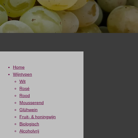
Home
Wijntypen
Wit
Rosé
Rood
Mousserend
Glühwein
Fruit- & honingwijn
Biologisch
Alcoholvrij