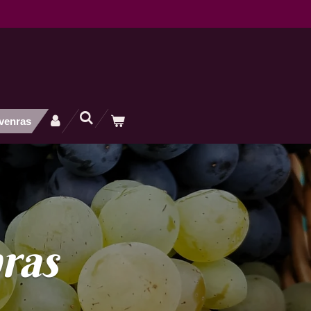
ivenras
ras