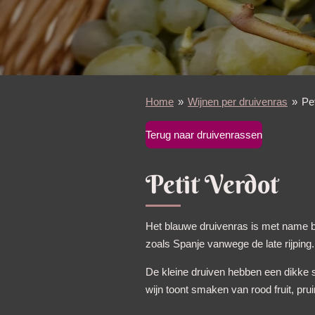
Home
»
Wijnen per druivenras
»
Pet
Terug naar druivenrassen
Petit Verdot
Het blauwe druivenras is met name b
zoals Spanje vanwege de late rijpin
De kleine druiven hebben een dikke s
wijn toont smaken van rood fruit, pru