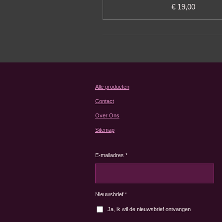
€ 19,00
Alle producten
Contact
Over Ons
Sitemap
E-mailadres *
Nieuwsbrief *
Ja, ik wil de nieuwsbrief ontvangen