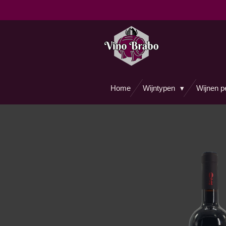
Ga
direct
naar
de
hoofdinhoud
Home
Wijntypen
Wijnen p