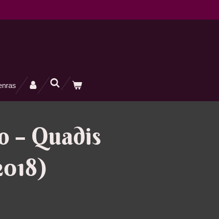
enras
o – Quadis
2018)