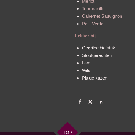
Merlot
Tempranillo
Cabernet Sauvignon
Petit Verdot
Lekker bij
Gegrilde biefstuk
Stoofgerechten
Lam
Wild
Pittige kazen
D
D
S
e
e
h
l
e
a
e
l
r
n
e
TOP