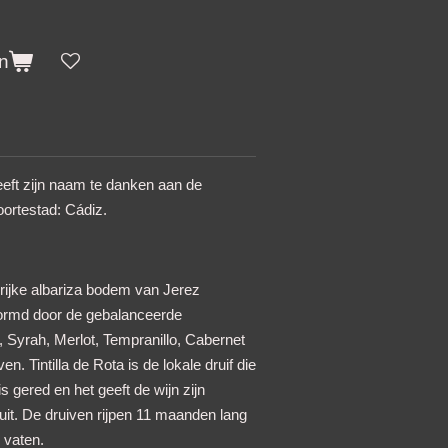
n
heeft zijn naam te danken aan de
ortestad: Cádiz.
rijke albariza bodem van Jerez
vormd door de gebalanceerde
a, Syrah, Merlot, Tempranillo, Cabernet
n. Tintilla de Rota is de lokale druif die
s gered en het geeft de wijn zijn
uit. De druiven rijpen 11 maanden lang
 vaten.