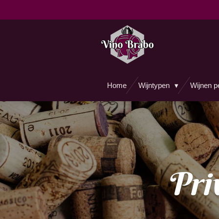
Ga
direct
naar
de
hoofdinhoud
Home
Wijntypen
Wijnen p
Pri