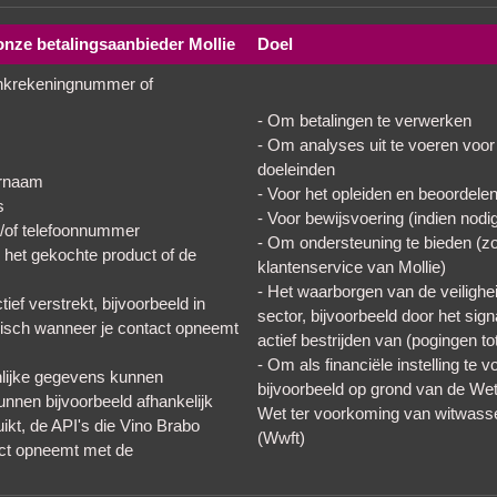
nze betalingsaanbieder Mollie
Doel
ankrekeningnummer of
- Om betalingen te verwerken
- Om analyses uit te voeren voor 
doeleinden
ernaam
- Voor het opleiden en beoordel
s
- Voor bewijsvoering (indien nodi
n/of telefoonnummer
- Om ondersteuning te bieden (zoa
 het gekochte product of de
klantenservice van Mollie)
- Het waarborgen van de veiligheid
ef verstrekt, bijvoorbeeld in
sector, bijvoorbeeld door het si
fonisch wanneer je contact opneemt
actief bestrijden van (pogingen tot
- Om als financiële instelling te v
onlijke gegevens kunnen
bijvoorbeeld op grond van de Wet 
kunnen bijvoorbeeld afhankelijk
Wet ter voorkoming van witwasse
ikt, de API's die Vino Brabo
(Wwft)
act opneemt met de