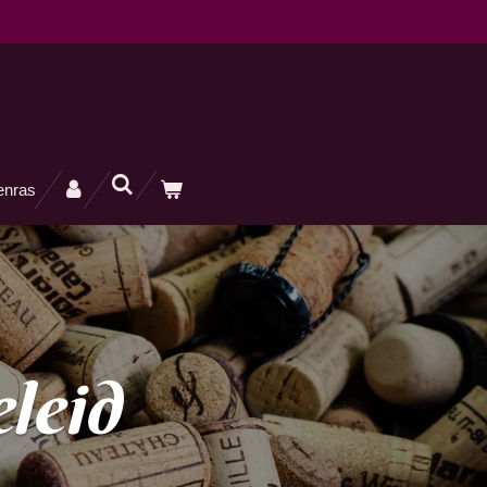
enras
leid