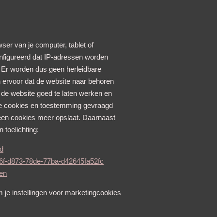
ser van je computer, tablet of
nfigureerd dat IP-adressen worden
Er worden dus geen herleidbare
n ervoor dat de website naar behoren
 de website goed te laten werken en
eze cookies en toestemming gevraagd
 geen cookies meer opslaat. Daarnaast
 toelichting:
d
9446f-d873-78de-77ba-d42645fa52fc
gen
 je instellingen voor marketingcookies