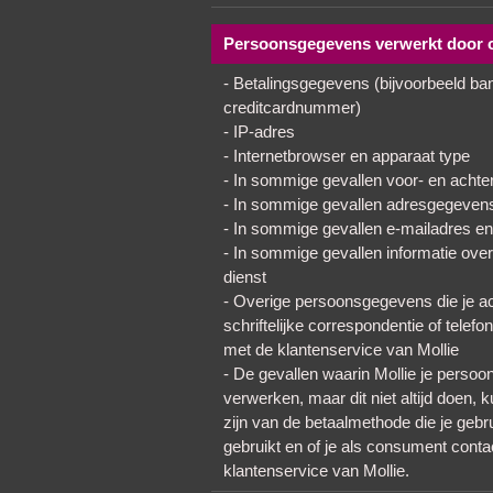
Persoonsgegevens verwerkt door o
- Betalingsgegevens (bijvoorbeeld b
creditcardnummer)
- IP-adres
- Internetbrowser en apparaat type
- In sommige gevallen voor- en acht
- In sommige gevallen adresgegeven
- In sommige gevallen e-mailadres e
- In sommige gevallen informatie over
dienst
- Overige persoonsgegevens die je acti
schriftelijke correspondentie of tele
met de klantenservice van Mollie
- De gevallen waarin Mollie je perso
verwerken, maar dit niet altijd doen, 
zijn van de betaalmethode die je gebru
gebruikt en of je als consument cont
klantenservice van Mollie.