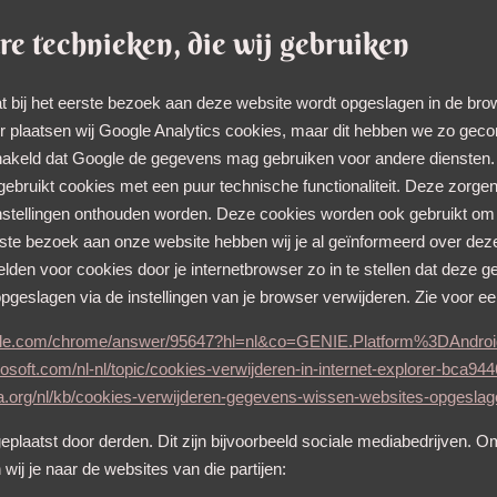
are technieken, die wij gebruiken
t bij het eerste bezoek aan deze website wordt opgeslagen in de brow
 plaatsen wij Google Analytics cookies, maar dit hebben we zo geco
akeld dat Google de gegevens mag gebruiken voor andere diensten. 
ebruikt cookies met een puur technische functionaliteit. Deze zorge
instellingen onthouden worden. Deze cookies worden ook gebruikt om
eerste bezoek aan onze website hebben wij je al geïnformeerd over d
elden voor cookies door je internetbrowser zo in te stellen dat deze
 opgeslagen via de instellingen van je browser verwijderen. Zie voor een
oogle.com/chrome/answer/95647?hl=nl&co=GENIE.Platform%3DAndroi
rosoft.com/nl-nl/topic/cookies-verwijderen-in-internet-explorer-bca
lla.org/nl/kb/cookies-verwijderen-gegevens-wissen-websites-opgesla
laatst door derden. Dit zijn bijvoorbeeld sociale mediabedrijven. Om
 wij je naar de websites van die partijen: