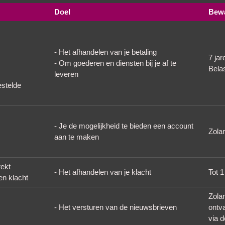
Doel
Bewa
- Het afhandelen van je betaling
7 jar
- Om goederen en diensten bij je af te
Belas
leveren
estelde
- Je de mogelijkheid te bieden een account
Zola
aan te maken
rekt
- Het afhandelen van je klacht
Tot 1
en klacht
Zola
- Het versturen van de nieuwsbrieven
ontva
via d