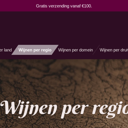
Gratis verzending vanaf €100.
er land
Wijnen per regio
Wijnen per domein
Wijnen per dru
Wijnen per regi