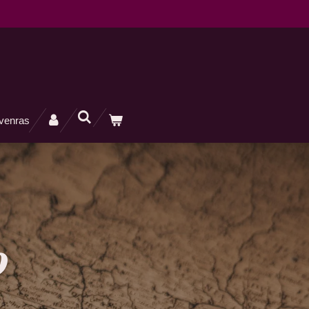
ivenras
o