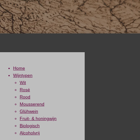
Home
Wijntypen
Wit
Rosé
Rood
Mousserend
Glühwein
Fruit- & honingwijn
Biologisch
Alcoholvrij