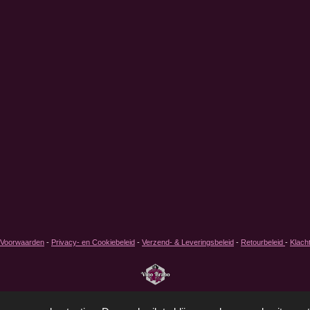
 Voorwaarden
-
Privacy- en Cookiebeleid
-
Verzend- & Leveringsbeleid
-
Retourbeleid
-
Klach