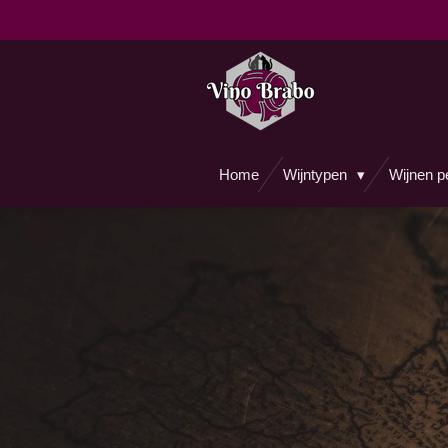
Ga
direct
naar
de
hoofdinhoud
Home
Wijntypen
Wijnen p