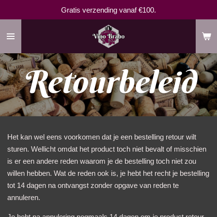
Gratis verzending vanaf €100.
Ga
direct
naar
de
hoofdinhoud
Retourbeleid
Het kan wel eens voorkomen dat je een bestelling retour wilt
sturen. Wellicht omdat het product toch niet bevalt of misschien
is er een andere reden waarom je de bestelling toch niet zou
willen hebben. Wat de reden ook is, je hebt het recht je bestelling
tot 14 dagen na ontvangst zonder opgave van reden te
annuleren.
Je hebt na annulering nogmaals 14 dagen om je product retour