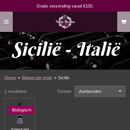
Gratis verzending vanaf €100.
Ga
direct
naar
de
hoofdinhoud
Sicilië - Italië
Home
»
Wijnen per regio
»
Sicilië
1 resultaten
Sorteer:
Biologisch
Alessan