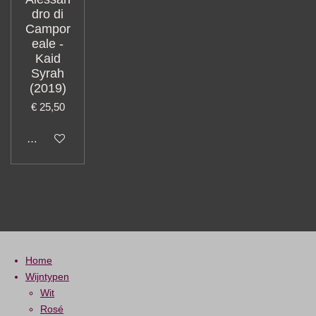
dro di
Campor
eale -
Kaid
Syrah
(2019)
€ 25,50
In winkelwagen
Home
Wijntypen
Wit
Rosé