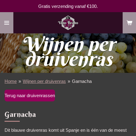
Gratis verzending vanaf €100.
Ga
direct
naar
de
Wijnen per
hoofdinhoud
druivenras
Home
»
Wijnen per druivenras
»
Garnacha
Terug naar druivenrassen
Garnacha
Dit blauwe druivenras komt uit Spanje en is één van de meest