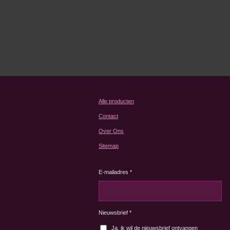
Alle producten
Contact
Over Ons
Sitemap
E-mailadres *
Nieuwsbrief *
Ja, ik wil de nieuwsbrief ontvangen