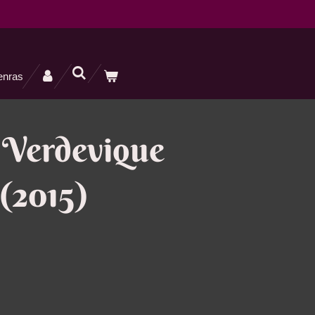
enras
 Verdevique
 (2015)