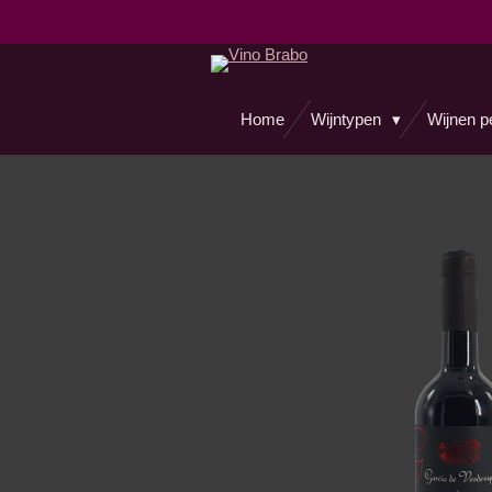
Ga
direct
naar
de
Home
Wijntypen
Wijnen p
hoofdinhoud