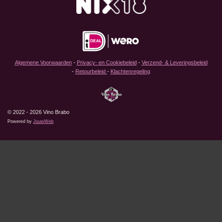
b
a
o
g
o
r
k
a
m
Algemene Voorwaarden
-
Privacy- en Cookiebeleid
-
Verzend- & Leveringsbeleid
-
Retourbeleid
-
Klachtenregeling
© 2022 - 2026 Vino Brabo
Powered by
JouwWeb