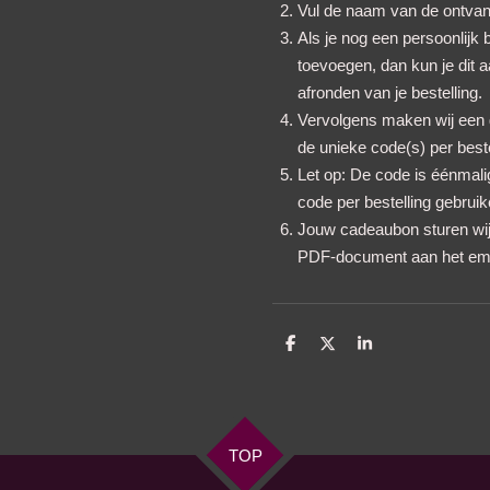
Vul de naam van de ontvang
Als je nog een persoonlijk 
toevoegen, dan kun je dit 
afronden van je bestelling.
Vervolgens maken wij een
de unieke code(s) per best
Let op: De code is éénmali
code per bestelling gebruik
Jouw cadeaubon sturen wij 
PDF-document aan het emai
D
D
S
e
e
h
l
e
a
e
l
r
n
e
TOP