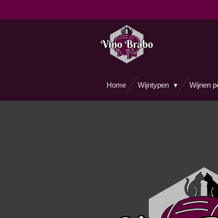
Ga
direct
naar
de
hoofdinhoud
Home
Wijntypen
Wijnen p