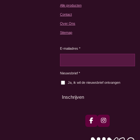
Alle producten
Contact
Over Ons
Sitemap
E-mailadres *
Nieuwsbrief *
Ja, ik wil de nieuwsbrief ontvangen
Inschrijven
F
I
a
n
c
s
e
t