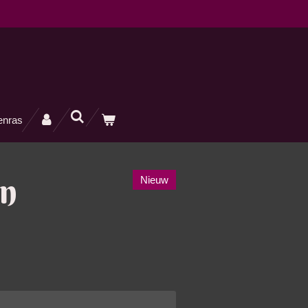
enras
on
Nieuw