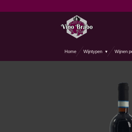
Ga
direct
naar
de
hoofdinhoud
Home
Wijntypen
Wijnen p