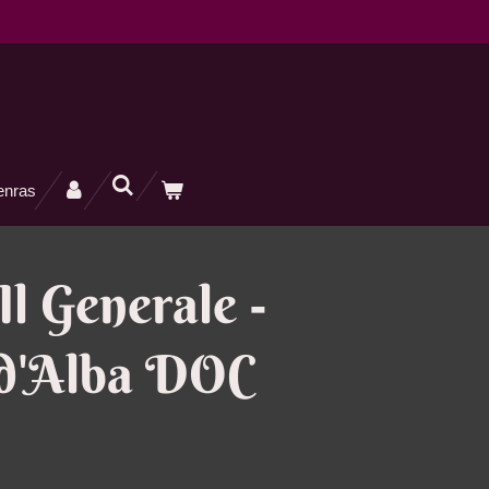
enras
Il Generale -
 d'Alba DOC