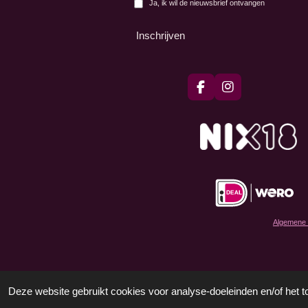
Ja, ik wil de nieuwsbrief ontvangen
Inschrijven
F
I
a
n
c
s
e
t
b
a
o
g
o
r
k
a
m
Algemene
© 2022 - 2026 Vino Brabo
Deze website gebruikt cookies voor analyse-doeleinden en/of het t