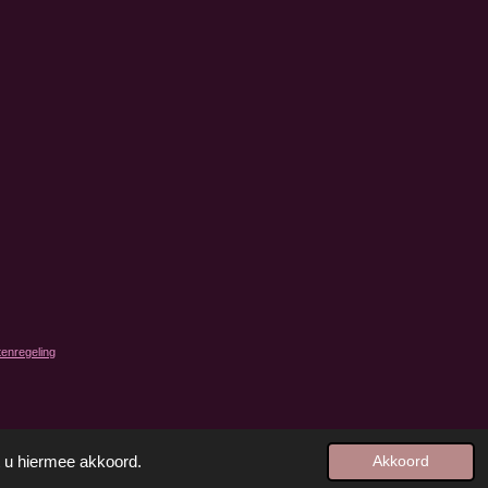
tenregeling
Powered by
JouwWeb
t u hiermee akkoord.
Akkoord