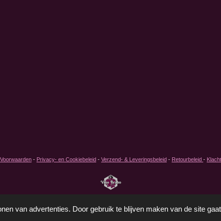
 Voorwaarden
-
Privacy- en Cookiebeleid
-
Verzend- & Leveringsbeleid
-
Retourbeleid
-
Klach
onen van advertenties. Door gebruik te blijven maken van de site gaa