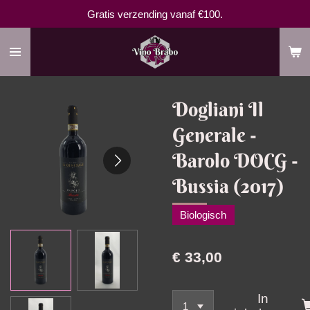
Gratis verzending vanaf €100.
Ga
direct
naar
de
hoofdinhoud
Dogliani Il
Generale -
Barolo DOCG -
Bussia (2017)
Biologisch
€ 33,00
In